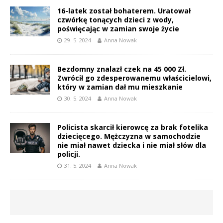
16-latek został bohaterem. Uratował
czwórkę tonących dzieci z wody,
poświęcając w zamian swoje życie
29. 5. 2024
Anna Nowak
Bezdomny znalazł czek na 45 000 Zł.
Zwrócił go zdesperowanemu właścicielowi,
który w zamian dał mu mieszkanie
30. 5. 2024
Anna Nowak
Policista skarcił kierowcę za brak fotelika
dziecięcego. Mężczyzna w samochodzie
nie miał nawet dziecka i nie miał słów dla
policji.
31. 5. 2024
Anna Nowak