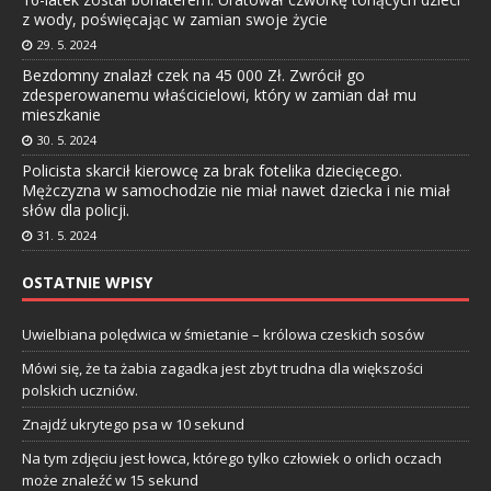
z wody, poświęcając w zamian swoje życie
29. 5. 2024
Bezdomny znalazł czek na 45 000 Zł. Zwrócił go
zdesperowanemu właścicielowi, który w zamian dał mu
mieszkanie
30. 5. 2024
Policista skarcił kierowcę za brak fotelika dziecięcego.
Mężczyzna w samochodzie nie miał nawet dziecka i nie miał
słów dla policji.
31. 5. 2024
OSTATNIE WPISY
Uwielbiana polędwica w śmietanie – królowa czeskich sosów
Mówi się, że ta żabia zagadka jest zbyt trudna dla większości
polskich uczniów.
Znajdź ukrytego psa w 10 sekund
Na tym zdjęciu jest łowca, którego tylko człowiek o orlich oczach
może znaleźć w 15 sekund