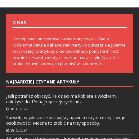
O NAS
Czasopismo internetowe swiatkreatyvny.pl – Twoja
codzienna dawka ciekawostek nie tylko z świata. Regularnie
przynosimy Ci artykuły o ciekawostkach, pomysłach, lecz
również ze świata mody, mieszkania oraz stylu życia. Nie
brakuje nawet zdrowych przepisów kulinarnych.
NAJBARDZIEJ CZYTANE ARTYKUŁY
Jeśli potrafisz obliczyć, ile dzieci ma kobieta z wózkiem,
należysz do 1% najmądrzejszych ludzi
18. 6. 2024
Sposób, w jaki zaciskasz pięść, ujawnia ukryte cechy Twojej
osobowości. Można to zrobić na trzy sposoby.
28. 5. 2024
16-latek został bohaterem. Uratował czwórkę tonących dzieci