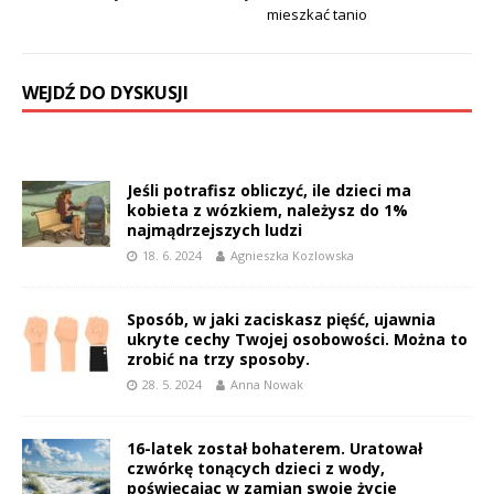
mieszkać tanio
WEJDŹ DO DYSKUSJI
Jeśli potrafisz obliczyć, ile dzieci ma
kobieta z wózkiem, należysz do 1%
najmądrzejszych ludzi
18. 6. 2024
Agnieszka Kozlowska
Sposób, w jaki zaciskasz pięść, ujawnia
ukryte cechy Twojej osobowości. Można to
zrobić na trzy sposoby.
28. 5. 2024
Anna Nowak
16-latek został bohaterem. Uratował
czwórkę tonących dzieci z wody,
poświęcając w zamian swoje życie