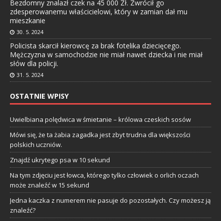
Bezdomny znalazł czek na 45 000 Zł. Zwrócił go
zdesperowanemu właścicielowi, który w zamian dał mu
mieszkanie
30. 5. 2024
Policista skarcił kierowcę za brak fotelika dziecięcego.
Mężczyzna w samochodzie nie miał nawet dziecka i nie miał
słów dla policji.
31. 5. 2024
OSTATNIE WPISY
Uwielbiana polędwica w śmietanie – królowa czeskich sosów
Mówi się, że ta żabia zagadka jest zbyt trudna dla większości
polskich uczniów.
Znajdź ukrytego psa w 10 sekund
Na tym zdjęciu jest łowca, którego tylko człowiek o orlich oczach
może znaleźć w 15 sekund
Jedna kaczka z numerem nie pasuje do pozostałych. Czy możesz ją
znaleźć?