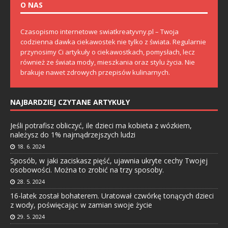
O NAS
Czasopismo internetowe swiatkreatyvny.pl – Twoja
codzienna dawka ciekawostek nie tylko z świata. Regularnie
przynosimy Ci artykuły o ciekawostkach, pomysłach, lecz
również ze świata mody, mieszkania oraz stylu życia. Nie
brakuje nawet zdrowych przepisów kulinarnych.
NAJBARDZIEJ CZYTANE ARTYKUŁY
Jeśli potrafisz obliczyć, ile dzieci ma kobieta z wózkiem,
należysz do 1% najmądrzejszych ludzi
18. 6. 2024
Sposób, w jaki zaciskasz pięść, ujawnia ukryte cechy Twojej
osobowości. Można to zrobić na trzy sposoby.
28. 5. 2024
16-latek został bohaterem. Uratował czwórkę tonących dzieci
z wody, poświęcając w zamian swoje życie
29. 5. 2024