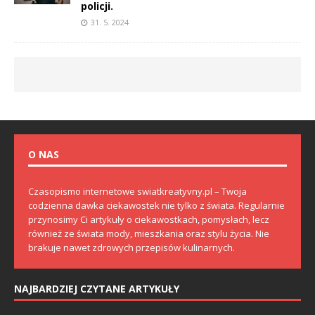
policji.
31. 5. 2024
O NAS
Czasopismo internetowe swiatkreatyvny.pl – Twoja
codzienna dawka ciekawostek nie tylko z świata. Regularnie
przynosimy Ci artykuły o ciekawostkach, pomysłach, lecz
również ze świata mody, mieszkania oraz stylu życia. Nie
brakuje nawet zdrowych przepisów kulinarnych.
NAJBARDZIEJ CZYTANE ARTYKUŁY