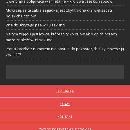
Uwielbiana polędwica w śmietanie – królowa czeskich sosów
Mówi się, że ta żabia zagadka jest zbyt trudna dla większości
polskich uczniów.
Znajdź ukrytego psa w 10 sekund
Na tym zdjęciu jest łowca, którego tylko człowiek o orlich oczach
może znaleźć w 15 sekund
Jedna kaczka z numerem nie pasuje do pozostałych. Czy możesz ją
znaleźć?
O REDAKCJI
O NAS
KONTAKT
ZASADY KORZYSTANIA Z COOKIES