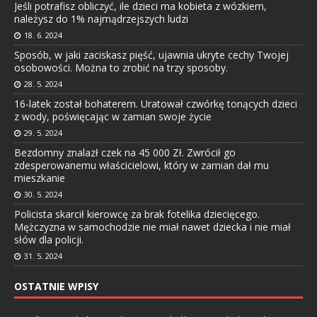
Jeśli potrafisz obliczyć, ile dzieci ma kobieta z wózkiem,
należysz do 1% najmądrzejszych ludzi
18. 6. 2024
Sposób, w jaki zaciskasz pięść, ujawnia ukryte cechy Twojej
osobowości. Można to zrobić na trzy sposoby.
28. 5. 2024
16-latek został bohaterem. Uratował czwórkę tonących dzieci
z wody, poświęcając w zamian swoje życie
29. 5. 2024
Bezdomny znalazł czek na 45 000 Zł. Zwrócił go
zdesperowanemu właścicielowi, który w zamian dał mu
mieszkanie
30. 5. 2024
Policista skarcił kierowcę za brak fotelika dziecięcego.
Mężczyzna w samochodzie nie miał nawet dziecka i nie miał
słów dla policji.
31. 5. 2024
OSTATNIE WPISY