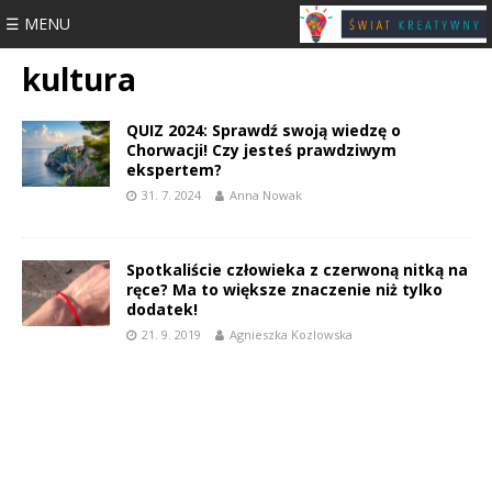
☰ MENU
kultura
QUIZ 2024: Sprawdź swoją wiedzę o
Chorwacji! Czy jesteś prawdziwym
ekspertem?
31. 7. 2024
Anna Nowak
Spotkaliście człowieka z czerwoną nitką na
ręce? Ma to większe znaczenie niż tylko
dodatek!
21. 9. 2019
Agnieszka Kozlowska