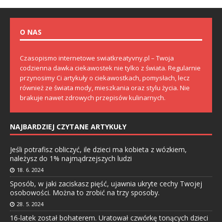
O NAS
Czasopismo internetowe swiatkreatyvny.pl – Twoja
codzienna dawka ciekawostek nie tylko z świata. Regularnie
przynosimy Ci artykuły o ciekawostkach, pomysłach, lecz
również ze świata mody, mieszkania oraz stylu życia. Nie
brakuje nawet zdrowych przepisów kulinarnych.
NAJBARDZIEJ CZYTANE ARTYKUŁY
Jeśli potrafisz obliczyć, ile dzieci ma kobieta z wózkiem,
należysz do 1% najmądrzejszych ludzi
18. 6. 2024
Sposób, w jaki zaciskasz pięść, ujawnia ukryte cechy Twojej
osobowości. Można to zrobić na trzy sposoby.
28. 5. 2024
16-latek został bohaterem. Uratował czwórkę tonących dzieci