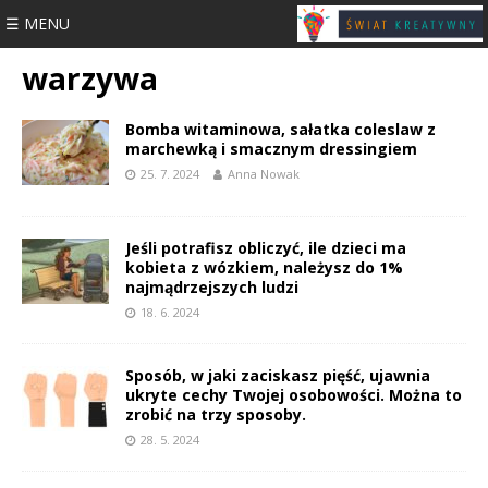
☰ MENU
warzywa
Bomba witaminowa, sałatka coleslaw z
marchewką i smacznym dressingiem
25. 7. 2024
Anna Nowak
Jeśli potrafisz obliczyć, ile dzieci ma
kobieta z wózkiem, należysz do 1%
najmądrzejszych ludzi
18. 6. 2024
Sposób, w jaki zaciskasz pięść, ujawnia
ukryte cechy Twojej osobowości. Można to
zrobić na trzy sposoby.
28. 5. 2024