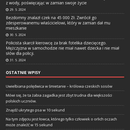
z wody, poświęcając w zamian swoje życie
29. 5. 2024
Bezdomny znalazł czek na 45 000 Zł. Zwrócił go
zdesperowanemu właścicielowi, który w zamian dał mu
mieszkanie
30. 5. 2024
Policista skarcił kierowcę za brak fotelika dziecięcego.
Mężczyzna w samochodzie nie miał nawet dziecka i nie miał
słów dla policji.
31. 5. 2024
OSTATNIE WPISY
Uwielbiana polędwica w śmietanie – królowa czeskich sosów
Mówi się, że ta żabia zagadka jest zbyt trudna dla większości
polskich uczniów.
Znajdź ukrytego psa w 10 sekund
Na tym zdjęciu jest łowca, którego tylko człowiek o orlich oczach
może znaleźć w 15 sekund