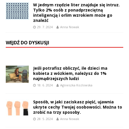
W jednym rzędzie liter znajduje się intruz.
Tylko 2% osób z ponadprzeciętną
inteligencją i orlim wzrokiem może go
znaleźć
29. 7. 2024
Anna Nowak
WEJDŹ DO DYSKUSJI
Jeśli potrafisz obliczyć, ile dzieci ma
kobieta z wózkiem, należysz do 1%
najmądrzejszych ludzi
18. 6. 2024
Agnieszka Kozlowska
Sposób, w jaki zaciskasz pięść, ujawnia
ukryte cechy Twojej osobowości. Można to
zrobić na trzy sposoby.
28. 5. 2024
Anna Nowak