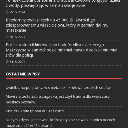
16-latek został bohaterem. Uratował czwórkę tonących dzieci
z wody, poświęcając w zamian swoje życie
29. 5. 2024
Bezdomny znalazł czek na 45 000 Zł. Zwrócił go
zdesperowanemu właścicielowi, który w zamian dał mu
mieszkanie
30. 5. 2024
Policista skarcił kierowcę za brak fotelika dziecięcego.
Mężczyzna w samochodzie nie miał nawet dziecka i nie miał
słów dla policji.
31. 5. 2024
OSTATNIE WPISY
Uwielbiana polędwica w śmietanie – królowa czeskich sosów
Mówi się, że ta żabia zagadka jest zbyt trudna dla większości
polskich uczniów.
Znajdź ukrytego psa w 10 sekund
Na tym zdjęciu jest łowca, którego tylko człowiek o orlich oczach
może znaleźć w 15 sekund