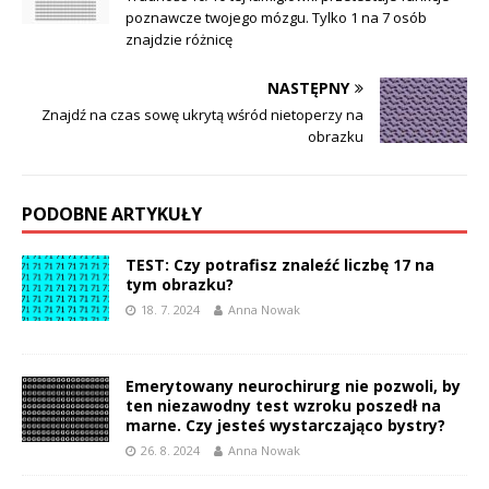
poznawcze twojego mózgu. Tylko 1 na 7 osób
znajdzie różnicę
NASTĘPNY
Znajdź na czas sowę ukrytą wśród nietoperzy na
obrazku
PODOBNE ARTYKUŁY
TEST: Czy potrafisz znaleźć liczbę 17 na
tym obrazku?
18. 7. 2024
Anna Nowak
Emerytowany neurochirurg nie pozwoli, by
ten niezawodny test wzroku poszedł na
marne. Czy jesteś wystarczająco bystry?
26. 8. 2024
Anna Nowak