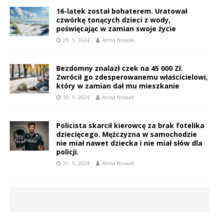
16-latek został bohaterem. Uratował
czwórkę tonących dzieci z wody,
poświęcając w zamian swoje życie
29. 5. 2024
Anna Nowak
Bezdomny znalazł czek na 45 000 Zł.
Zwrócił go zdesperowanemu właścicielowi,
który w zamian dał mu mieszkanie
30. 5. 2024
Anna Nowak
Policista skarcił kierowcę za brak fotelika
dziecięcego. Mężczyzna w samochodzie
nie miał nawet dziecka i nie miał słów dla
policji.
31. 5. 2024
Anna Nowak