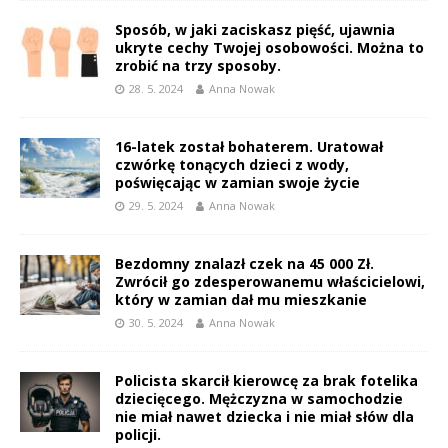
Sposób, w jaki zaciskasz pięść, ujawnia
ukryte cechy Twojej osobowości. Można to
zrobić na trzy sposoby.
28. 5. 2024
Anna Nowak
16-latek został bohaterem. Uratował
czwórkę tonących dzieci z wody,
poświęcając w zamian swoje życie
29. 5. 2024
Anna Nowak
Bezdomny znalazł czek na 45 000 Zł.
Zwrócił go zdesperowanemu właścicielowi,
który w zamian dał mu mieszkanie
30. 5. 2024
Anna Nowak
Policista skarcił kierowcę za brak fotelika
dziecięcego. Mężczyzna w samochodzie
nie miał nawet dziecka i nie miał słów dla
policji.