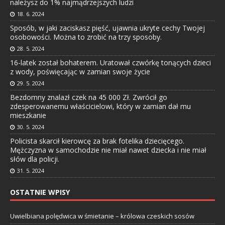
należysz do 1% najmądrzejszych ludzi
18. 6. 2024
Sposób, w jaki zaciskasz pięść, ujawnia ukryte cechy Twojej
osobowości. Można to zrobić na trzy sposoby.
28. 5. 2024
16-latek został bohaterem. Uratował czwórkę tonących dzieci
z wody, poświęcając w zamian swoje życie
29. 5. 2024
Bezdomny znalazł czek na 45 000 Zł. Zwrócił go
zdesperowanemu właścicielowi, który w zamian dał mu
mieszkanie
30. 5. 2024
Policista skarcił kierowcę za brak fotelika dziecięcego.
Mężczyzna w samochodzie nie miał nawet dziecka i nie miał
słów dla policji.
31. 5. 2024
OSTATNIE WPISY
Uwielbiana polędwica w śmietanie – królowa czeskich sosów