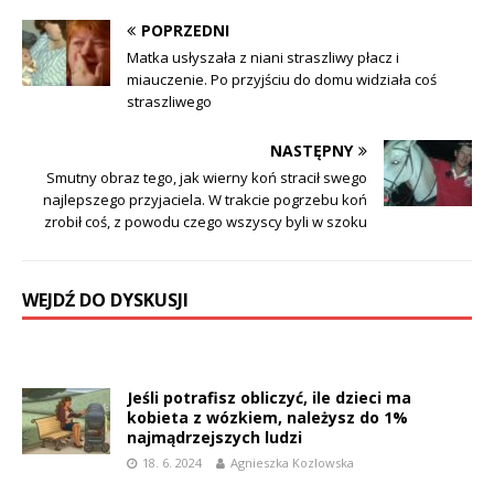
POPRZEDNI
Matka usłyszała z niani straszliwy płacz i
miauczenie. Po przyjściu do domu widziała coś
straszliwego
NASTĘPNY
Smutny obraz tego, jak wierny koń stracił swego
najlepszego przyjaciela. W trakcie pogrzebu koń
zrobił coś, z powodu czego wszyscy byli w szoku
WEJDŹ DO DYSKUSJI
Jeśli potrafisz obliczyć, ile dzieci ma
kobieta z wózkiem, należysz do 1%
najmądrzejszych ludzi
18. 6. 2024
Agnieszka Kozlowska