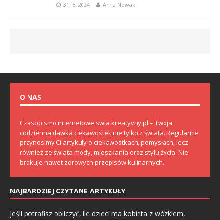
31. 5. 2024
Anna Nowak
O NAS
Czasopismo internetowe swiatkreatyvny.pl – Twoja
codzienna dawka ciekawostek nie tylko z świata. Regularnie
przynosimy Ci artykuły o ciekawostkach, pomysłach, lecz
również ze świata mody, mieszkania oraz stylu życia. Nie
brakuje nawet zdrowych przepisów kulinarnych.
NAJBARDZIEJ CZYTANE ARTYKUŁY
Jeśli potrafisz obliczyć, ile dzieci ma kobieta z wózkiem,