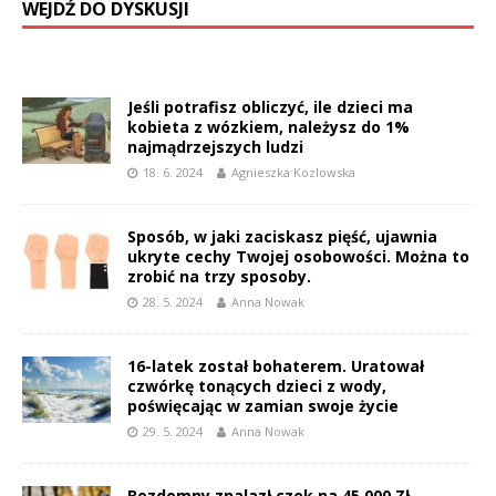
WEJDŹ DO DYSKUSJI
Jeśli potrafisz obliczyć, ile dzieci ma
kobieta z wózkiem, należysz do 1%
najmądrzejszych ludzi
18. 6. 2024
Agnieszka Kozlowska
Sposób, w jaki zaciskasz pięść, ujawnia
ukryte cechy Twojej osobowości. Można to
zrobić na trzy sposoby.
28. 5. 2024
Anna Nowak
16-latek został bohaterem. Uratował
czwórkę tonących dzieci z wody,
poświęcając w zamian swoje życie
29. 5. 2024
Anna Nowak
Bezdomny znalazł czek na 45 000 Zł.