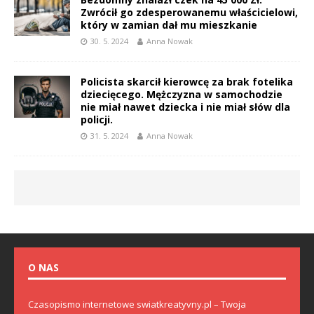
Zwrócił go zdesperowanemu właścicielowi,
który w zamian dał mu mieszkanie
30. 5. 2024
Anna Nowak
Policista skarcił kierowcę za brak fotelika
dziecięcego. Mężczyzna w samochodzie
nie miał nawet dziecka i nie miał słów dla
policji.
31. 5. 2024
Anna Nowak
O NAS
Czasopismo internetowe swiatkreatyvny.pl – Twoja