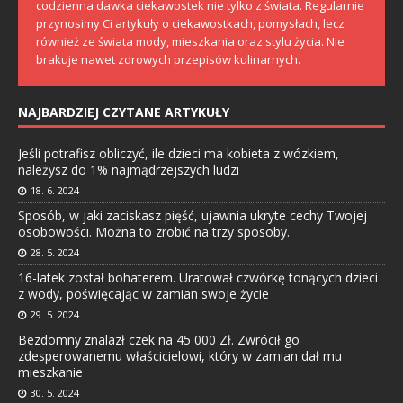
codzienna dawka ciekawostek nie tylko z świata. Regularnie
przynosimy Ci artykuły o ciekawostkach, pomysłach, lecz
również ze świata mody, mieszkania oraz stylu życia. Nie
brakuje nawet zdrowych przepisów kulinarnych.
NAJBARDZIEJ CZYTANE ARTYKUŁY
Jeśli potrafisz obliczyć, ile dzieci ma kobieta z wózkiem,
należysz do 1% najmądrzejszych ludzi
18. 6. 2024
Sposób, w jaki zaciskasz pięść, ujawnia ukryte cechy Twojej
osobowości. Można to zrobić na trzy sposoby.
28. 5. 2024
16-latek został bohaterem. Uratował czwórkę tonących dzieci
z wody, poświęcając w zamian swoje życie
29. 5. 2024
Bezdomny znalazł czek na 45 000 Zł. Zwrócił go
zdesperowanemu właścicielowi, który w zamian dał mu
mieszkanie
30. 5. 2024