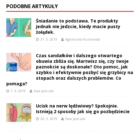
PODOBNE ARTYKUŁY
Śniadanie to podstawa. Te produkty
jednak nie jedzcie, kiedy macie pusty
żołądek.
31. 5. 2019
Agnieszka Kozlowska
Czas sandałków i dalszego otwartego
obuwia zbliża się. Martwisz się, czy twoje
paznokcie są doskonałe? Oto pomoc, jak
szybko i efektywnie pozbyć się grzybicy na
stopach oraz dalszych problemów. Co
pomaga?
7. 6. 2019
Ewa Jadczak
Ucisk na nerw lędźwiowy? Spokojnie.
Istnieją 2 sposoby jak się go pozbędziecie
26. 3. 2019
Ewa Jadczak