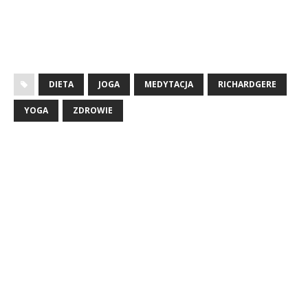
DIETA
JOGA
MEDYTACJA
RICHARDGERE
YOGA
ZDROWIE