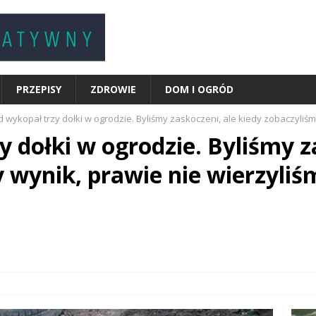
PRZEPISY
ZDROWIE
DOM I OGRÓD
d wykopał trzy dołki w ogrodzie. Byliśmy zaskoczeni, ale kiedy zobaczyliś
y dołki w ogrodzie. Byliśmy z
y wynik, prawie nie wierzyli