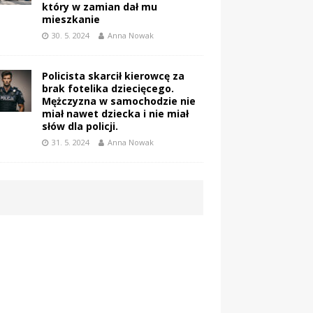
który w zamian dał mu
mieszkanie
30. 5. 2024
Anna Nowak
Policista skarcił kierowcę za
brak fotelika dziecięcego.
Mężczyzna w samochodzie nie
miał nawet dziecka i nie miał
słów dla policji.
31. 5. 2024
Anna Nowak