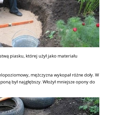
twą piasku, której użył jako materiału
 wielopoziomowy, mężczyzna wykopał różne doły. W
poną był najgłębszy. Włożył mniejsze opony do