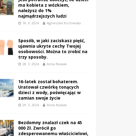
ma kobieta z wózkiem,
należysz do 1%
najmądrzejszych ludzi
18. 6. 2024
Agnieszka Kozlowska
Sposób, w jaki zaciskasz pięść,
ujawnia ukryte cechy Twojej
osobowości. Można to zrobić na
trzy sposoby.
28. 5. 2024
Anna Nowak
16-latek został bohaterem.
Uratował czwórkę tonących
dzieci z wody, poświęcając w
zamian swoje życie
29. 5. 2024
Anna Nowak
Bezdomny znalazł czek na 45
000 Zł. Zwrócił go
zdesperowanemu właścicielowi,