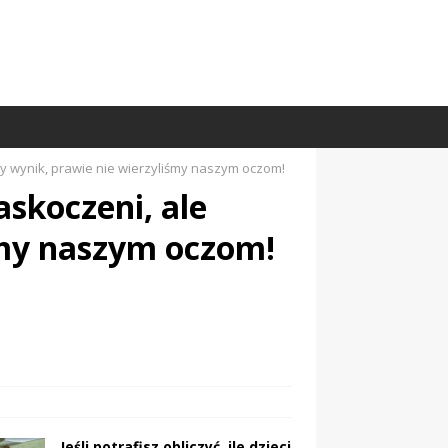
my wynik, prawie nie wierzyliśmy naszym oczom!
askoczeni, ale
śmy naszym oczom!
Jeśli potrafisz obliczyć, ile dzieci