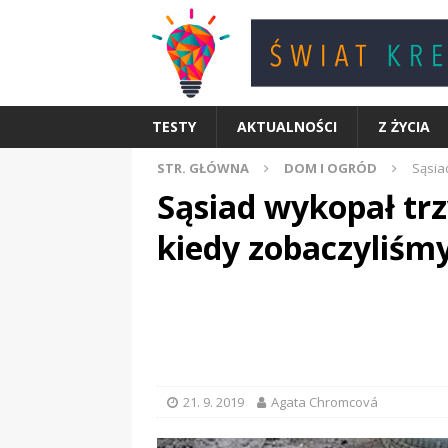
TESTY
AKTUALNOŚCI
Z ŻYCIA
STR. GŁÓWNA
DOM I OGRÓD
Sąsia
Sąsiad wykopał trz
kiedy zobaczyliśm
21. 9. 2019
Agata Chromcová