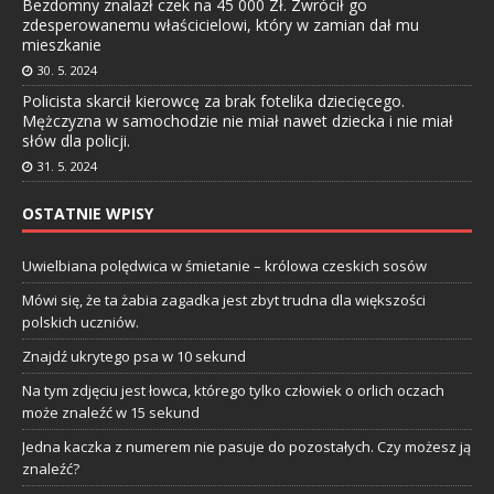
Bezdomny znalazł czek na 45 000 Zł. Zwrócił go
zdesperowanemu właścicielowi, który w zamian dał mu
mieszkanie
30. 5. 2024
Policista skarcił kierowcę za brak fotelika dziecięcego.
Mężczyzna w samochodzie nie miał nawet dziecka i nie miał
słów dla policji.
31. 5. 2024
OSTATNIE WPISY
Uwielbiana polędwica w śmietanie – królowa czeskich sosów
Mówi się, że ta żabia zagadka jest zbyt trudna dla większości
polskich uczniów.
Znajdź ukrytego psa w 10 sekund
Na tym zdjęciu jest łowca, którego tylko człowiek o orlich oczach
może znaleźć w 15 sekund
Jedna kaczka z numerem nie pasuje do pozostałych. Czy możesz ją
znaleźć?