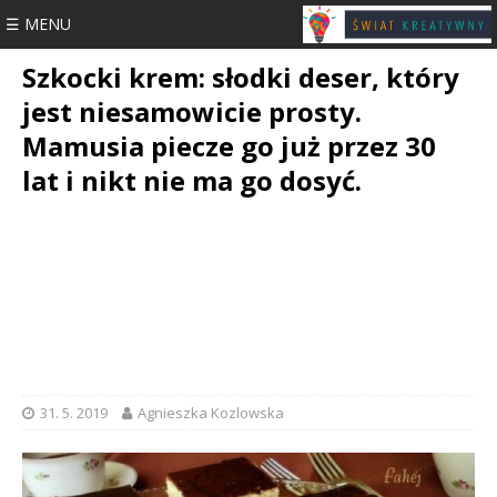
☰ MENU
Szkocki krem: słodki deser, który
jest niesamowicie prosty.
Mamusia piecze go już przez 30
lat i nikt nie ma go dosyć.
31. 5. 2019
Agnieszka Kozlowska