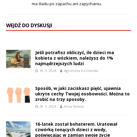
ma śladu po zapachu ani zapychaniu.
WEJDŹ DO DYSKUSJI
Jeśli potrafisz obliczyć, ile dzieci ma
kobieta z wózkiem, należysz do 1%
najmądrzejszych ludzi
18. 6. 2024
Agnieszka Kozlowska
Sposób, w jaki zaciskasz pięść, ujawnia
ukryte cechy Twojej osobowości. Można to
zrobić na trzy sposoby.
28. 5. 2024
Anna Nowak
16-latek został bohaterem. Uratował
czwórkę tonących dzieci z wody,
poświęcając w zamian swoje życie