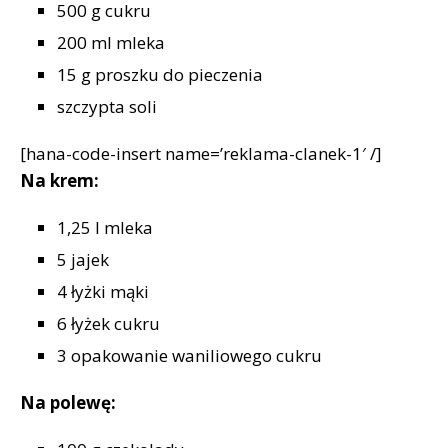
500 g cukru
200 ml mleka
15 g proszku do pieczenia
szczypta soli
[hana-code-insert name=’reklama-clanek-1′ /]
Na krem:
1,25 l mleka
5 jajek
4 łyżki mąki
6 łyżek cukru
3 opakowanie waniliowego cukru
Na polewę: