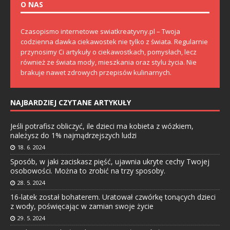
O NAS
Czasopismo internetowe swiatkreatyvny.pl – Twoja
codzienna dawka ciekawostek nie tylko z świata. Regularnie
przynosimy Ci artykuły o ciekawostkach, pomysłach, lecz
również ze świata mody, mieszkania oraz stylu życia. Nie
brakuje nawet zdrowych przepisów kulinarnych.
NAJBARDZIEJ CZYTANE ARTYKUŁY
Jeśli potrafisz obliczyć, ile dzieci ma kobieta z wózkiem,
należysz do 1% najmądrzejszych ludzi
18. 6. 2024
Sposób, w jaki zaciskasz pięść, ujawnia ukryte cechy Twojej
osobowości. Można to zrobić na trzy sposoby.
28. 5. 2024
16-latek został bohaterem. Uratował czwórkę tonących dzieci
z wody, poświęcając w zamian swoje życie
29. 5. 2024