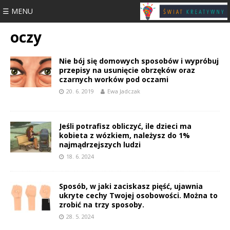
☰ MENU
oczy
Nie bój się domowych sposobów i wypróbuj
przepisy na usunięcie obrzęków oraz
czarnych worków pod oczami
20. 6. 2019
Ewa Jadczak
Jeśli potrafisz obliczyć, ile dzieci ma
kobieta z wózkiem, należysz do 1%
najmądrzejszych ludzi
18. 6. 2024
Sposób, w jaki zaciskasz pięść, ujawnia
ukryte cechy Twojej osobowości. Można to
zrobić na trzy sposoby.
28. 5. 2024