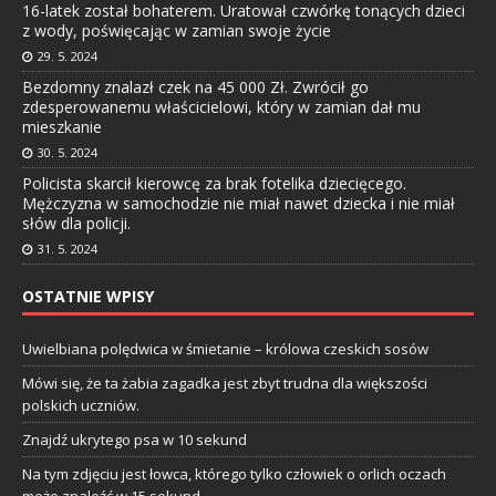
16-latek został bohaterem. Uratował czwórkę tonących dzieci
z wody, poświęcając w zamian swoje życie
29. 5. 2024
Bezdomny znalazł czek na 45 000 Zł. Zwrócił go
zdesperowanemu właścicielowi, który w zamian dał mu
mieszkanie
30. 5. 2024
Policista skarcił kierowcę za brak fotelika dziecięcego.
Mężczyzna w samochodzie nie miał nawet dziecka i nie miał
słów dla policji.
31. 5. 2024
OSTATNIE WPISY
Uwielbiana polędwica w śmietanie – królowa czeskich sosów
Mówi się, że ta żabia zagadka jest zbyt trudna dla większości
polskich uczniów.
Znajdź ukrytego psa w 10 sekund
Na tym zdjęciu jest łowca, którego tylko człowiek o orlich oczach