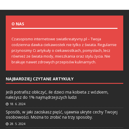
O NAS
Czasopismo internetowe swiatkreatyvny.pl – Twoja
codzienna dawka ciekawostek nie tylko z świata. Regularnie
przynosimy Ci artykuły o ciekawostkach, pomysłach, lecz
również ze świata mody, mieszkania oraz stylu życia. Nie
brakuje nawet zdrowych przepisów kulinarnych.
NAJBARDZIEJ CZYTANE ARTYKUŁY
Jeśli potrafisz obliczyć, ile dzieci ma kobieta z wózkiem,
należysz do 1% najmądrzejszych ludzi
18. 6. 2024
Sposób, w jaki zaciskasz pięść, ujawnia ukryte cechy Twojej
osobowości. Można to zrobić na trzy sposoby.
28. 5. 2024