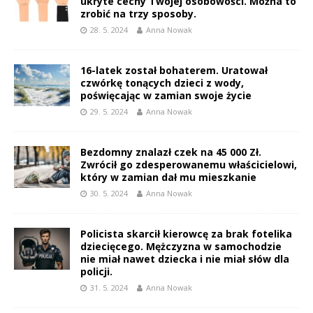
ukryte cechy Twojej osobowości. Można to
zrobić na trzy sposoby.
28. 5. 2024
Anna Nowak
16-latek został bohaterem. Uratował
czwórkę tonących dzieci z wody,
poświęcając w zamian swoje życie
29. 5. 2024
Anna Nowak
Bezdomny znalazł czek na 45 000 Zł.
Zwrócił go zdesperowanemu właścicielowi,
który w zamian dał mu mieszkanie
30. 5. 2024
Anna Nowak
Policista skarcił kierowcę za brak fotelika
dziecięcego. Mężczyzna w samochodzie
nie miał nawet dziecka i nie miał słów dla
policji.
31. 5. 2024
Anna Nowak