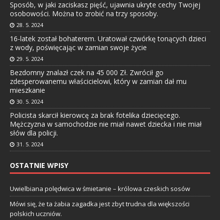
Sposób, w jaki zaciskasz pięść, ujawnia ukryte cechy Twojej
osobowości. Można to zrobić na trzy sposoby.
28. 5. 2024
16-latek został bohaterem. Uratował czwórkę tonących dzieci
z wody, poświęcając w zamian swoje życie
29. 5. 2024
Bezdomny znalazł czek na 45 000 Zł. Zwrócił go
zdesperowanemu właścicielowi, który w zamian dał mu
mieszkanie
30. 5. 2024
Policista skarcił kierowcę za brak fotelika dziecięcego.
Mężczyzna w samochodzie nie miał nawet dziecka i nie miał
słów dla policji.
31. 5. 2024
OSTATNIE WPISY
Uwielbiana polędwica w śmietanie – królowa czeskich sosów
Mówi się, że ta żabia zagadka jest zbyt trudna dla większości
polskich uczniów.