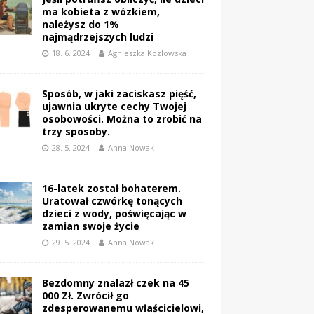
ma kobieta z wózkiem,
należysz do 1%
najmądrzejszych ludzi
18. 6. 2024
Agnieszka Kozlowska
Sposób, w jaki zaciskasz pięść,
ujawnia ukryte cechy Twojej
osobowości. Można to zrobić na
trzy sposoby.
28. 5. 2024
Anna Nowak
16-latek został bohaterem.
Uratował czwórkę tonących
dzieci z wody, poświęcając w
zamian swoje życie
29. 5. 2024
Anna Nowak
Bezdomny znalazł czek na 45
000 Zł. Zwrócił go
zdesperowanemu właścicielowi,