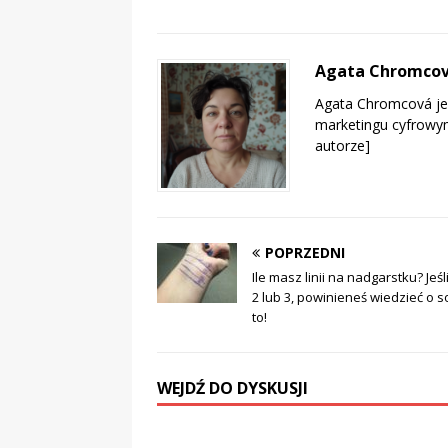
Agata Chromco
Agata Chromcová jes
marketingu cyfrowy
autorze]
POPRZEDNI
Ile masz linii na nadgarstku? Jeś
2 lub 3, powinieneś wiedzieć o s
to!
WEJDŹ DO DYSKUSJI