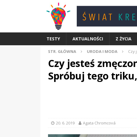
TESTY
AKTUALNOŚCI
Z ŻYCIA
STR. GŁÓWNA
URODA I MODA
Czy 
Czy jesteś zmęczon
Spróbuj tego triku
20. 6. 2019
Agata Chromcová