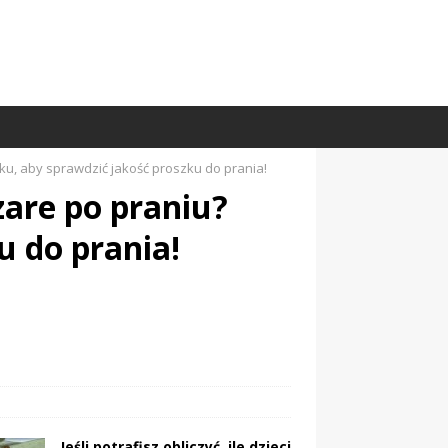
iku, aby sprawdzić jakość proszku do prania!
zare po praniu?
u do prania!
Jeśli potrafisz obliczyć, ile dzieci