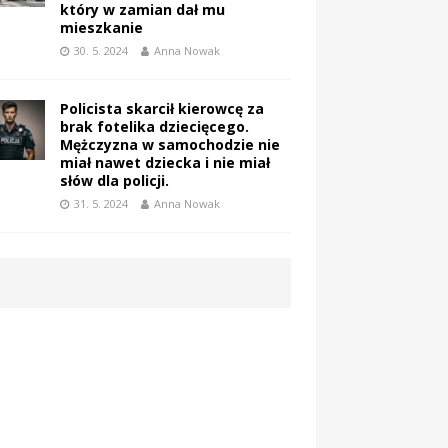
który w zamian dał mu
mieszkanie
30. 5. 2024
Anna Nowak
Policista skarcił kierowcę za
brak fotelika dziecięcego.
Mężczyzna w samochodzie nie
miał nawet dziecka i nie miał
słów dla policji.
31. 5. 2024
Anna Nowak