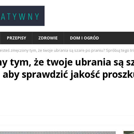
PRZEPISY
ZDROWIE
DOM I OGRÓD
jesteś zmęczony tym, że twoje ubrania są szare po praniu? Spróbuj tego tr
y tym, że twoje ubrania są s
, aby sprawdzić jakość proszk