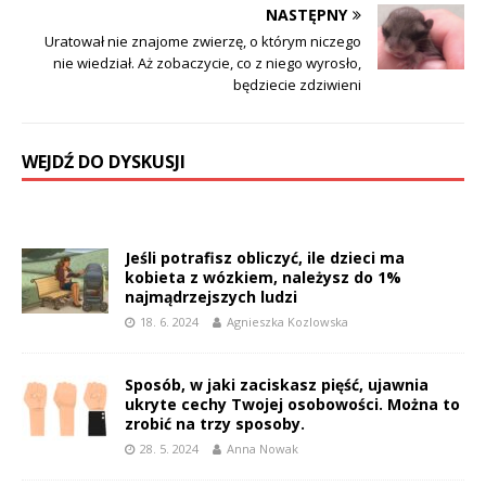
NASTĘPNY
Uratował nie znajome zwierzę, o którym niczego
nie wiedział. Aż zobaczycie, co z niego wyrosło,
będziecie zdziwieni
WEJDŹ DO DYSKUSJI
Jeśli potrafisz obliczyć, ile dzieci ma
kobieta z wózkiem, należysz do 1%
najmądrzejszych ludzi
18. 6. 2024
Agnieszka Kozlowska
Sposób, w jaki zaciskasz pięść, ujawnia
ukryte cechy Twojej osobowości. Można to
zrobić na trzy sposoby.
28. 5. 2024
Anna Nowak