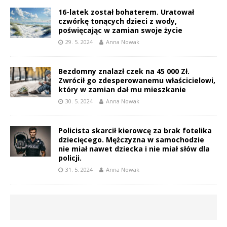
16-latek został bohaterem. Uratował
czwórkę tonących dzieci z wody,
poświęcając w zamian swoje życie
29. 5. 2024
Anna Nowak
Bezdomny znalazł czek na 45 000 Zł.
Zwrócił go zdesperowanemu właścicielowi,
który w zamian dał mu mieszkanie
30. 5. 2024
Anna Nowak
Policista skarcił kierowcę za brak fotelika
dziecięcego. Mężczyzna w samochodzie
nie miał nawet dziecka i nie miał słów dla
policji.
31. 5. 2024
Anna Nowak