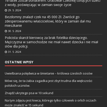
16-latek został bohaterem. Uratował czwórkę tonących dzieci
z wody, poświęcając w zamian swoje życie
29. 5. 2024
Bezdomny znalazł czek na 45 000 Zł. Zwrócił go
zdesperowanemu właścicielowi, który w zamian dał mu
mieszkanie
30. 5. 2024
Policista skarcił kierowcę za brak fotelika dziecięcego.
Mężczyzna w samochodzie nie miał nawet dziecka i nie miał
słów dla policji.
31. 5. 2024
OSTATNIE WPISY
Uwielbiana polędwica w śmietanie – królowa czeskich sosów
Mówi się, że ta żabia zagadka jest zbyt trudna dla większości
polskich uczniów.
Znajdź ukrytego psa w 10 sekund
Na tym zdjęciu jest łowca, którego tylko człowiek o orlich oczach
może znaleźć w 15 sekund