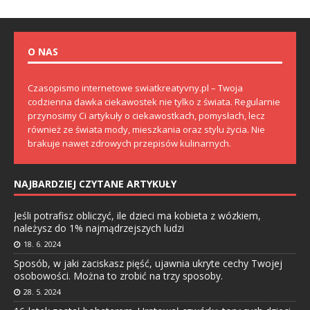
O NAS
Czasopismo internetowe swiatkreatyvny.pl – Twoja
codzienna dawka ciekawostek nie tylko z świata. Regularnie
przynosimy Ci artykuły o ciekawostkach, pomysłach, lecz
również ze świata mody, mieszkania oraz stylu życia. Nie
brakuje nawet zdrowych przepisów kulinarnych.
NAJBARDZIEJ CZYTANE ARTYKUŁY
Jeśli potrafisz obliczyć, ile dzieci ma kobieta z wózkiem,
należysz do 1% najmądrzejszych ludzi
18. 6. 2024
Sposób, w jaki zaciskasz pięść, ujawnia ukryte cechy Twojej
osobowości. Można to zrobić na trzy sposoby.
28. 5. 2024