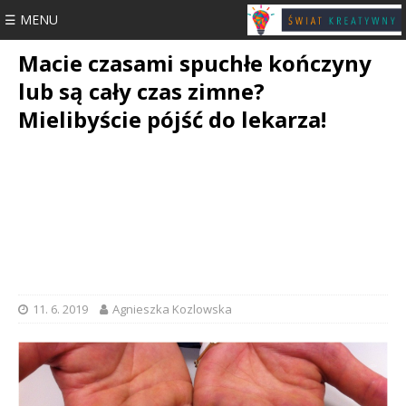
☰ MENU
Macie czasami spuchłe kończyny
lub są cały czas zimne?
Mielibyście pójść do lekarza!
11. 6. 2019
Agnieszka Kozlowska