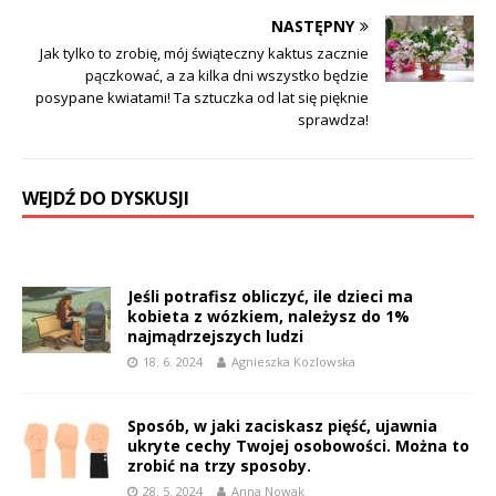
NASTĘPNY
Jak tylko to zrobię, mój świąteczny kaktus zacznie
pączkować, a za kilka dni wszystko będzie
posypane kwiatami! Ta sztuczka od lat się pięknie
sprawdza!
WEJDŹ DO DYSKUSJI
Jeśli potrafisz obliczyć, ile dzieci ma
kobieta z wózkiem, należysz do 1%
najmądrzejszych ludzi
18. 6. 2024
Agnieszka Kozlowska
Sposób, w jaki zaciskasz pięść, ujawnia
ukryte cechy Twojej osobowości. Można to
zrobić na trzy sposoby.
28. 5. 2024
Anna Nowak