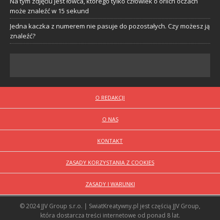
Na tym zdjęciu jest łowca, którego tylko człowiek o orlich oczach
może znaleźć w 15 sekund
Jedna kaczka z numerem nie pasuje do pozostałych. Czy możesz ją
znaleźć?
O REDAKCJI
O NAS
KONTAKT
ZASADY KORZYSTANIA Z COOKIES
ZASADY I WARUNKI
© 2024 JJV Group s.r.o. | SwiatKreatywny.pl jest częścią JJV Group,
która dostarcza treści internetowe od ponad 8 lat.