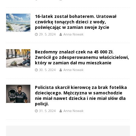
16-latek został bohaterem. Uratował
czwórkę tonących dzieci z wody,
poświęcając w zamian swoje życie
29. 5. 2024
Anna Nowak
Bezdomny znalazł czek na 45 000 Zł.
Zwrócił go zdesperowanemu właścicielowi,
który w zamian dał mu mieszkanie
30. 5. 2024
Anna Nowak
Policista skarcił kierowcę za brak fotelika
dziecięcego. Mężczyzna w samochodzie
nie miał nawet dziecka i nie miał słów dla
policji.
31. 5. 2024
Anna Nowak