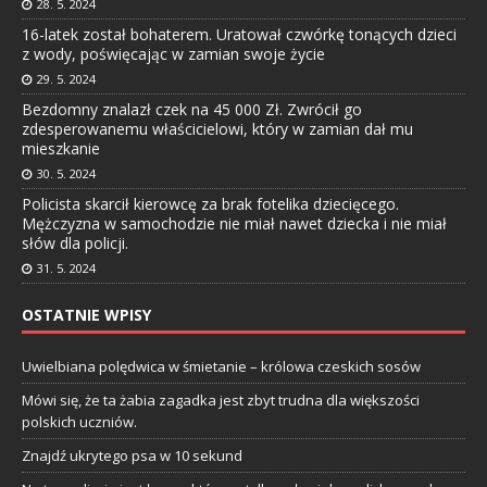
28. 5. 2024
16-latek został bohaterem. Uratował czwórkę tonących dzieci
z wody, poświęcając w zamian swoje życie
29. 5. 2024
Bezdomny znalazł czek na 45 000 Zł. Zwrócił go
zdesperowanemu właścicielowi, który w zamian dał mu
mieszkanie
30. 5. 2024
Policista skarcił kierowcę za brak fotelika dziecięcego.
Mężczyzna w samochodzie nie miał nawet dziecka i nie miał
słów dla policji.
31. 5. 2024
OSTATNIE WPISY
Uwielbiana polędwica w śmietanie – królowa czeskich sosów
Mówi się, że ta żabia zagadka jest zbyt trudna dla większości
polskich uczniów.
Znajdź ukrytego psa w 10 sekund