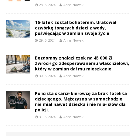
28. 5. 2024
Anna Nowak
16-latek został bohaterem. Uratował
czwórkę tonących dzieci z wody,
poświęcając w zamian swoje życie
29. 5. 2024
Anna Nowak
Bezdomny znalazł czek na 45 000 Zł.
Zwrócił go zdesperowanemu właścicielowi,
który w zamian dał mu mieszkanie
30. 5. 2024
Anna Nowak
Policista skarcił kierowcę za brak fotelika
dziecięcego. Mężczyzna w samochodzie
nie miał nawet dziecka i nie miał słów dla
policji.
31. 5. 2024
Anna Nowak