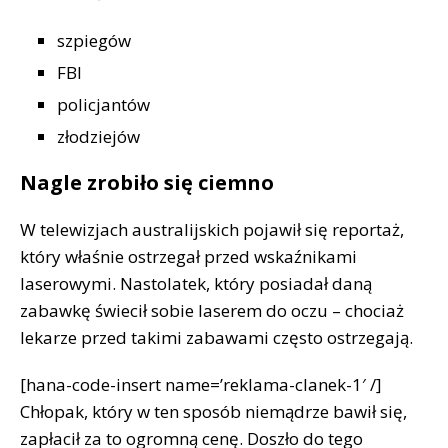
szpiegów
FBI
policjantów
złodziejów
Nagle zrobiło się ciemno
W telewizjach australijskich pojawił się reportaż,
który właśnie ostrzegał przed wskaźnikami
laserowymi. Nastolatek, który posiadał daną
zabawkę świecił sobie laserem do oczu – chociaż
lekarze przed takimi zabawami często ostrzegają.
[hana-code-insert name=’reklama-clanek-1′ /]
Chłopak, który w ten sposób niemądrze bawił się,
zapłacił za to ogromną cenę. Doszło do tego