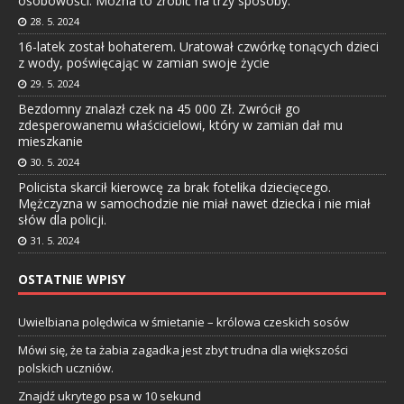
osobowości. Można to zrobić na trzy sposoby.
28. 5. 2024
16-latek został bohaterem. Uratował czwórkę tonących dzieci
z wody, poświęcając w zamian swoje życie
29. 5. 2024
Bezdomny znalazł czek na 45 000 Zł. Zwrócił go
zdesperowanemu właścicielowi, który w zamian dał mu
mieszkanie
30. 5. 2024
Policista skarcił kierowcę za brak fotelika dziecięcego.
Mężczyzna w samochodzie nie miał nawet dziecka i nie miał
słów dla policji.
31. 5. 2024
OSTATNIE WPISY
Uwielbiana polędwica w śmietanie – królowa czeskich sosów
Mówi się, że ta żabia zagadka jest zbyt trudna dla większości
polskich uczniów.
Znajdź ukrytego psa w 10 sekund