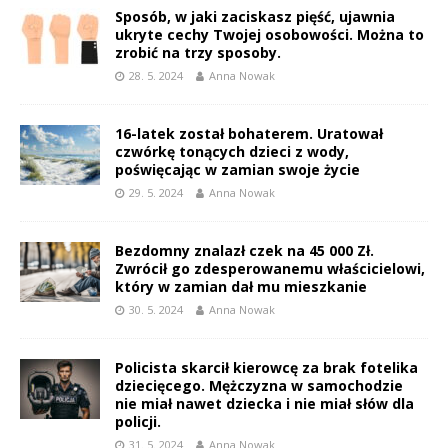
Sposób, w jaki zaciskasz pięść, ujawnia
ukryte cechy Twojej osobowości. Można to
zrobić na trzy sposoby.
28. 5. 2024
Anna Nowak
16-latek został bohaterem. Uratował
czwórkę tonących dzieci z wody,
poświęcając w zamian swoje życie
29. 5. 2024
Anna Nowak
Bezdomny znalazł czek na 45 000 Zł.
Zwrócił go zdesperowanemu właścicielowi,
który w zamian dał mu mieszkanie
30. 5. 2024
Anna Nowak
Policista skarcił kierowcę za brak fotelika
dziecięcego. Mężczyzna w samochodzie
nie miał nawet dziecka i nie miał słów dla
policji.
31. 5. 2024
Anna Nowak