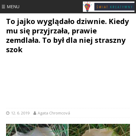
☰ MENU
To jajko wyglądało dziwnie. Kiedy
mu się przyjrzała, prawie
zemdlała. To był dla niej straszny
szok
12. 6. 2019
Agata Chromcová