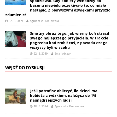
spodziewał. Gdy kobiety wchodziły do
basenu niewielu oczekiwało to, co miało
nastąpić. Z pierwszymi dźwiękami przyszło
zdumienie!
12. 6. 2019
Agnieszka Kozlowska
Smutny obraz tego, jak wierny koń stracił
swego najlepszego przyjaciela. W trakcie
pogrzebu koń zrobił coś, z powodu czego
wszyscy byli w szoku
22. 6. 2019
Ewa Jadczak
WEJDŹ DO DYSKUSJI
Jeśli potrafisz obliczyć, ile dzieci ma
kobieta z wózkiem, należysz do 1%
najmądrzejszych ludzi
18. 6. 2024
Agnieszka Kozlowska