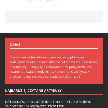
O NAS
Czasopismo internetowe swiatkreatyvny.pl – Twoja
codzienna dawka ciekawostek nie tylko z świata. Regularnie
przynosimy Ci artykuły o ciekawostkach, pomysłach, lecz
również ze świata mody, mieszkania oraz stylu życia. Nie
brakuje nawet zdrowych przepisów kulinarnych.
NAJBARDZIEJ CZYTANE ARTYKUŁY
Jeśli potrafisz obliczyć, ile dzieci ma kobieta z wózkiem,
należysz do 1% najmądrzejszych ludzi