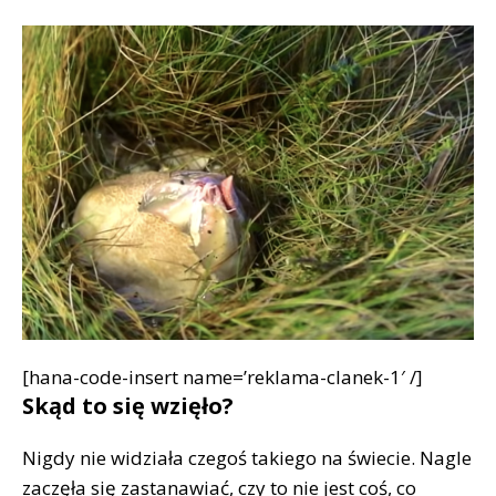
[hana-code-insert name=’reklama-clanek-1′ /]
Skąd to się wzięło?
Nigdy nie widziała czegoś takiego na świecie. Nagle
zaczęła się zastanawiać, czy to nie jest coś, co