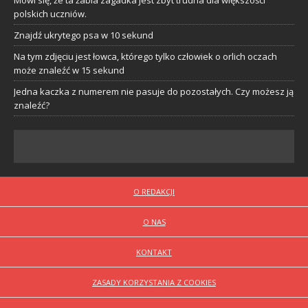
Mówi się, że ta żabia zagadka jest zbyt trudna dla większości
polskich uczniów.
Znajdź ukrytego psa w 10 sekund
Na tym zdjęciu jest łowca, którego tylko człowiek o orlich oczach
może znaleźć w 15 sekund
Jedna kaczka z numerem nie pasuje do pozostałych. Czy możesz ją
znaleźć?
O REDAKCJI
O NAS
KONTAKT
ZASADY KORZYSTANIA Z COOKIES