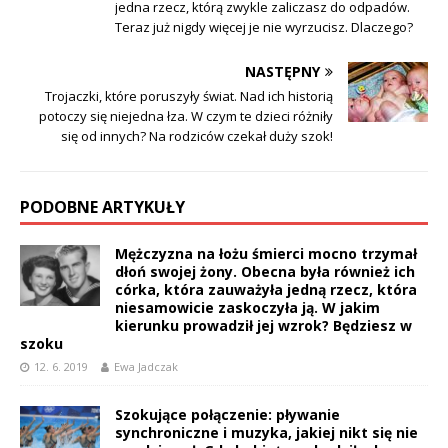
jedna rzecz, którą zwykle zaliczasz do odpadów.
Teraz już nigdy więcej je nie wyrzucisz. Dlaczego?
NASTĘPNY
Trojaczki, które poruszyły świat. Nad ich historią
potoczy się niejedna łza. W czym te dzieci różniły
się od innych? Na rodziców czekał duży szok!
PODOBNE ARTYKUŁY
Mężczyzna na łożu śmierci mocno trzymał
dłoń swojej żony. Obecna była również ich
córka, która zauważyła jedną rzecz, która
niesamowicie zaskoczyła ją. W jakim
kierunku prowadził jej wzrok? Będziesz w
szoku
12. 6. 2019
Ewa Jadczak
Szokujące połączenie: pływanie
synchroniczne i muzyka, jakiej nikt się nie